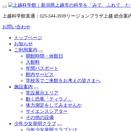
上越科学館直通：
025-544-3939
リージョンプラザ上越 総合案
お問い合わせ
トップページ
お知らせ
ご利用案内
開館時間・休館日
入館料
年間パスポート
館内サービス
学校等でご来館をお考えの皆さまへ
施設案内
常設展示エリア
動く恐竜「ティラノ」
体力測定をしてみませんか
サイエンスシアター
その他の設備
少年少女発明クラブ
少年少女発明クラブとは